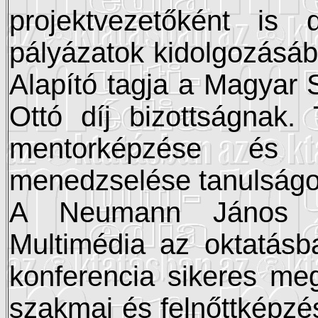
projektvezetőként is 
pályázatok kidolgozásáb
Alapító tagja a Magyar 
Ottó díj bizottságnak. 
mentorképzése és 
menedzselése tanulságo
A Neumann János Sz
Multimédia az oktatásb
konferencia sikeres me
szakmai és felnőttképzés