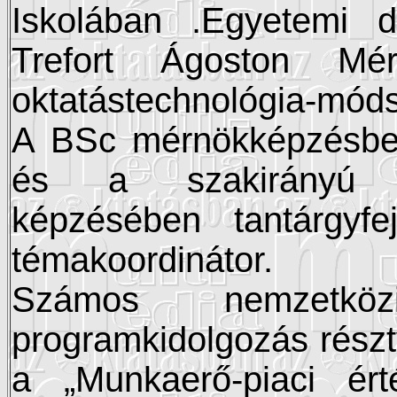
Iskolában .Egyetemi 
Trefort Ágoston Mé
oktatástechnológia-móds
A BSc mérnökképzésbe
és a szakirányú gy
képzésében tantárgyfe
témakoordinátor.
Számos nemzetkö
programkidolgozás részt
a „Munkaerő-piaci ért