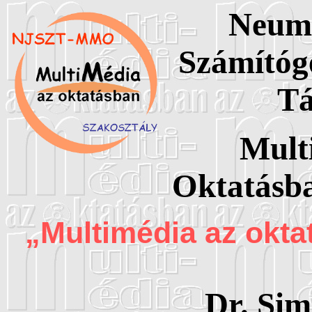
Neum
Számítóg
Tá
Mult
Oktatásba
„Multimédia az okta
Dr. Sim