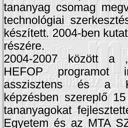
tananyag csomag megval
technológiai szerkeszté
készített. 2004-ben kuta
részére.
2004-2007 között a „M
HEFOP programot irá
asszisztens és a Ko
képzésben szereplő 15 
tananyagokat fejlesztet
Egyetem és az MTA SZT