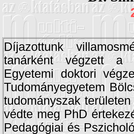
Díjazottunk villamos
tanárként végzett a
Egyetemi doktori végze
Tudományegyetem Bölcs
tudományszak területen
védte meg PhD értekez
Pedagógiai és Pszicholó