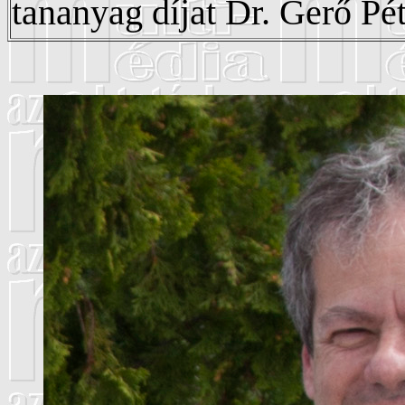
tananyag díjat Dr. Gerő Pét