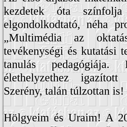
kezdetek óta színfolj
elgondolkodtató, néha pr
„Multimédia az oktatá
tevékenységi és kutatási te
tanulás pedagógiája.
élethelyzethez igazítot
Szerény, talán túlzottan is
Hölgyeim és Uraim! A 20