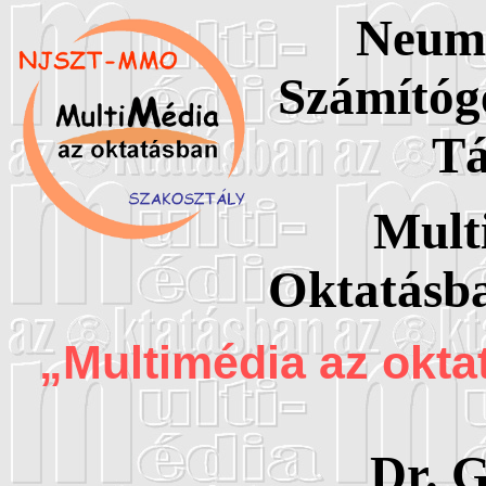
Neum
Számítóg
Tá
Mult
Oktatásba
„Multimédia az okta
Dr. G