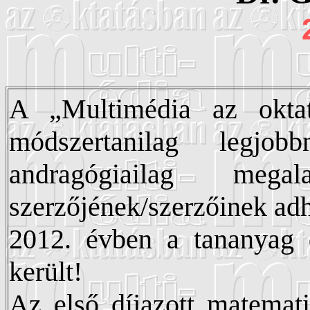
A „Multimédia az okta
módszertanilag legjobb
andragógiailag mega
szerzőjének/szerzőinek adh
2012. évben a tananyag d
került!
Az első díjazott matemati